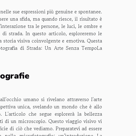
 nelle sue espressioni più genuine e spontanee.
re una sfida, ma quando riesce, il risultato è
nterazione tra le persone, le luci, le ombre e
 di strada. In questo articolo, esploreremo le
a storia visiva coinvolgente e emotiva. Questa
 Fotografia di Strada: Un Arte Senza TempoLa
tografie
all'occhio umano si rivelano attraverso l'arte
ospettiva unica, svelando un mondo che è allo
. L'articolo che segue esplorerà la bellezza
nti di un microscopio. Questo viaggio visivo vi
icie di ciò che vediamo. Preparatevi ad essere
a nelle microfotografie: un'introduzione La