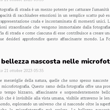
otografia di strada è un mezzo potente per catturare l'umanità
apacità di racchiudere emozioni in un semplice scatto può esse
rappresentazione cruda e incontaminata di momenti unici. L'i
zioni straordinarie che vengono immortalate dalla fotografia
ia di strada e come ciascuna di esse contribuisce a creare un
unque desideri approfondire questo affascinante mondo. La
 bellezza nascosta nelle microfo
to 21 ottobre 2023 05:35
le meraviglie della natura, quelle che sono spesso nascoste 
a microfotografia. Questo ramo della fotografia offre una pr
so tempo bizzarro, affascinante e sorprendentemente bello
ò che è invisibile alla vista umana, visibile attraverso le le
ondo, esplorando un universo che si nasconde oltre la superf
ò che la microfotografia può svelare. La bellezza nascost