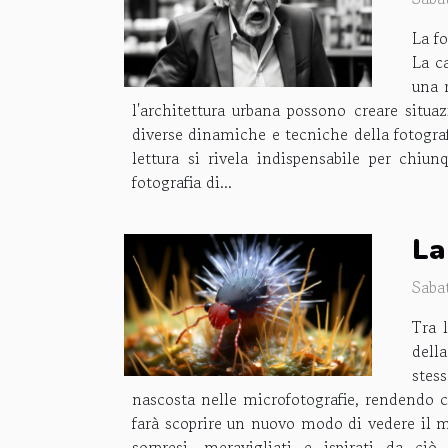
La f
La c
una 
l'architettura urbana possono creare situa
diverse dinamiche e tecniche della fotograf
lettura si rivela indispensabile per chi
fotografia di...
La
Saba
Tra 
dell
stes
nascosta nelle microfotografie, rendendo ci
farà scoprire un nuovo modo di vedere il m
sorpresi, meravigliati e ispirati da ci